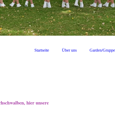
Startseite
Über uns
Garden/Grupp
chschwalben,
hier unsere